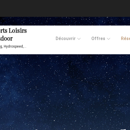
rts Loisirs
door
Découvrir
Offres
Rés
g, Hydrospeed,...