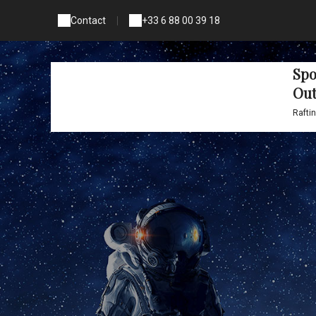
Contact
|
+33 6 88 00 39 18
Spo
Out
Raftin